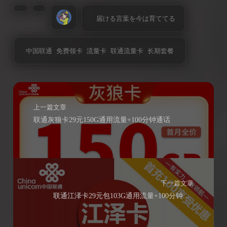
届ける言葉を今は育ててる
中国联通
免费领卡
流量卡
联通流量卡
长期套餐
上一篇文章
联通灰狼卡29元150G通用流量+100分钟通话
下一篇文章
联通江泽卡29元包103G通用流量+100分钟通话