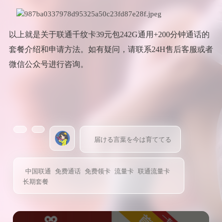
以上就是关于联通千纹卡39元包242G通用+200分钟通话的
套餐介绍和申请方法。如有疑问，请联系24H售后客服或者
微信公众号进行咨询。
届ける言葉を今は育ててる
中国联通
免费通话
免费领卡
流量卡
联通流量卡
长期套餐