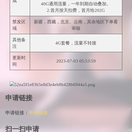
成
40G通用流量，一年到期自动叠加。
2.首月按天扣费，首月给202G
禁发区
新疆，西藏，北京、云南，其余地区下单看
域
审核
其他备
4G套餐，流量不转接
注
更新时
2023-07-03 05:53:59
间
申请链接
申请链接：
申请链接
扫一扫申请