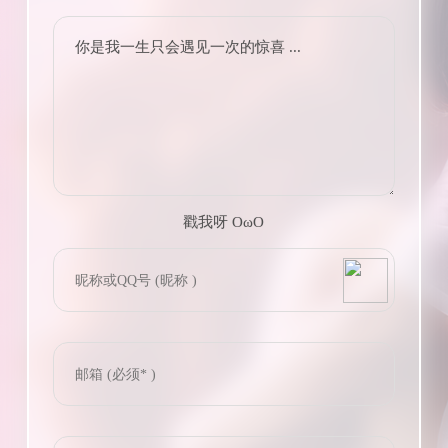
你是我一生只会遇见一次的惊喜 ...
戳我呀 OωO
bilibili~
(=・ω・=)
Tieba