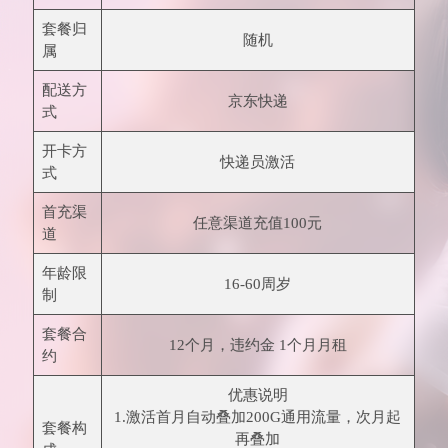
套餐归
随机
属
配送方
京东快递
式
开卡方
快递员激活
式
首充渠
任意渠道充值100元
道
年龄限
16-60周岁
制
套餐合
12个月，违约金 1个月月租
约
优惠说明
1.激活首月自动叠加200G通用流量，次月起
套餐构
再叠加