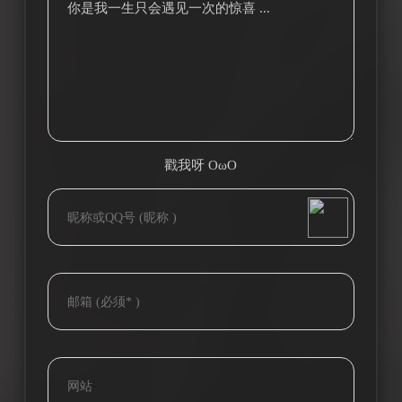
你是我一生只会遇见一次的惊喜 ...
戳我呀 OωO
bilibili~
(=・ω・=)
Tieba