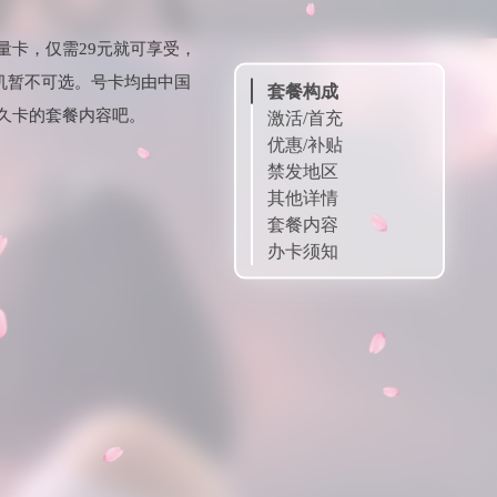
量卡，仅需29元就可享受，
随机暂不可选。号卡均由中国
套餐构成
久卡的套餐内容吧。
激活/首充
优惠/补贴
禁发地区
其他详情
套餐内容
办卡须知
申请链接
扫一扫申请
订单查询
24H售后客服
微信公众号