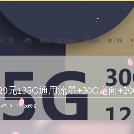
关于我
归档
视频
软文分享
时光轴
关于我
9元135G通用流量+30G定向+2
3-07-19
·
650 次阅读