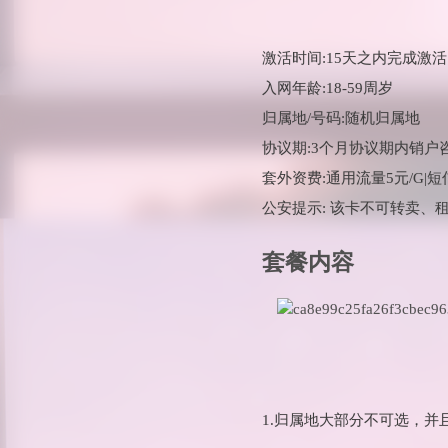
激活时间:15天之内完成激活
入网年龄:18-59周岁
归属地/号码:随机归属地
协议期:3个月协议期内销户
套外资费:通用流量5元/G|短信
公安提示: 该卡不可转卖、
套餐内容
1.归属地大部分不可选，