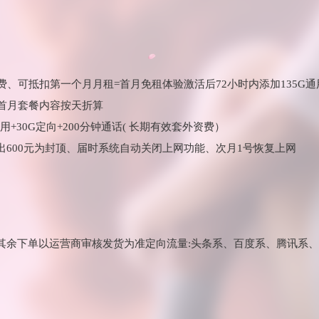
、可抵扣第一个月月租=首月免租体验激活后72小时内添加135G通用
 首月套餐内容按天折算
用+30G定向+200分钟通话( 长期有效套外资费）
出600元为封顶、届时系统自动关闭上网功能、次月1号恢复上网
其余下单以运营商审核发货为准定向流量:头条系、百度系、腾讯系