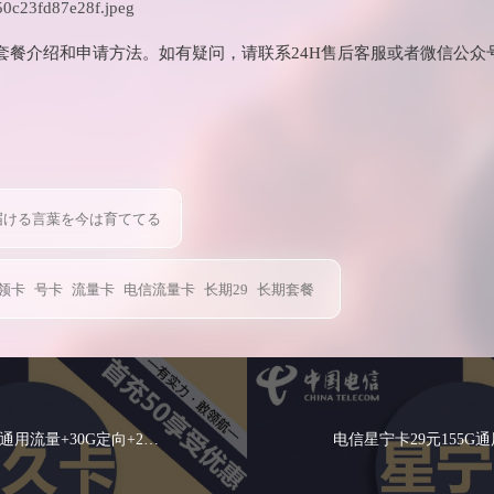
套餐介绍和申请方法。如有疑问，请联系24H售后客服或者微信公众
届ける言葉を今は育ててる
领卡
号卡
流量卡
电信流量卡
长期29
长期套餐
电信长久卡29元135G通用流量+30G定向+200分钟通话