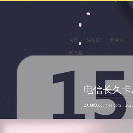
首页
逼逼叨
流量卡
留言板
电信长久卡2
2916856885@qq.com
·
202