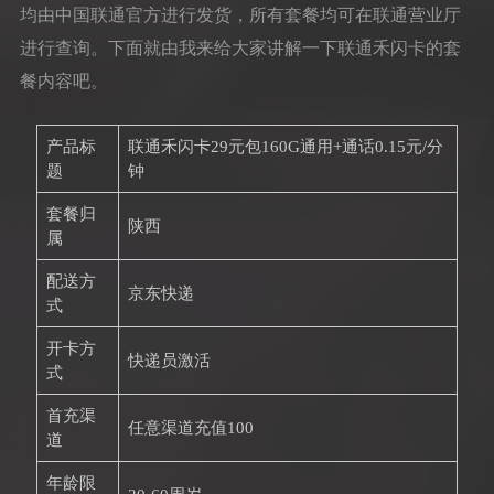
均由中国联通官方进行发货，所有套餐均可在联通营业厅
进行查询。下面就由我来给大家讲解一下联通禾闪卡的套
餐内容吧。
产品标
联通禾闪卡29元包160G通用+通话0.15元/分
题
钟
套餐归
陕西
属
配送方
京东快递
式
开卡方
快递员激活
式
首充渠
任意渠道充值100
道
年龄限