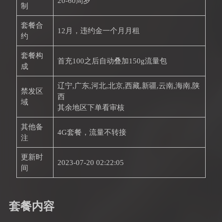
20-60周岁
制
套餐合
12月，违约金一个月月租
约
套餐构
首充100之后自动叠加150g流量包
成
辽宁,广东,河北,北京,西藏,新疆,云南,海南,陕
禁发区
西
域
其余地区下单看审核
其他备
4G套餐，流量不转接
注
更新时
2023-07-20 02:22:05
间
套餐内容