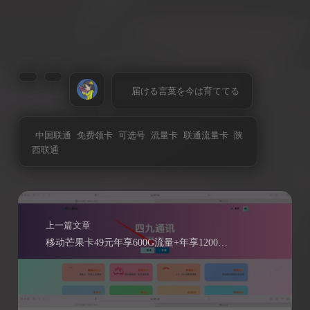
届ける言葉を今は育ててる
中国联通
免费领卡
可选号
流量卡
联通流量卡
陕
西联通
上一篇文章
移动芒果卡49元年享600G流量+年享1200分钟通话+300M宽带+1年视频会员