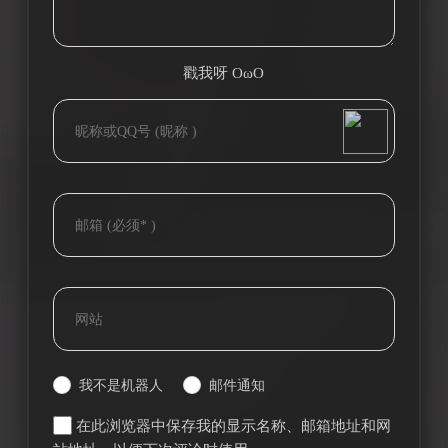
戳我呀 OωO
bilibili~
(=・ω・=)
Tieba
我不是机器人
邮件通知
在此浏览器中保存我的显示名称、邮箱地址和网