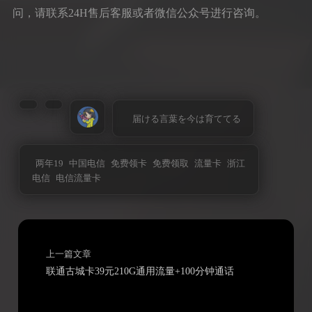
问，请联系24H售后客服或者微信公众号进行咨询。
届ける言葉を今は育ててる
两年19
中国电信
免费领卡
免费领取
流量卡
浙江
电信
电信流量卡
上一篇文章
联通古城卡39元210G通用流量+100分钟通话