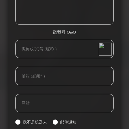
戳我呀 OωO
bilibili~
(=・ω・=)
Tieba
我不是机器人
邮件通知