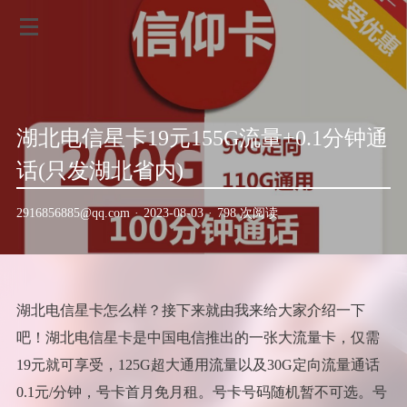
湖北电信星卡19元155G流量+0.1分钟通
话(只发湖北省内)
2916856885@qq.com
·
2023-08-03
·
798 次阅读
湖北电信星卡怎么样？接下来就由我来给大家介绍一下
吧！湖北电信星卡是中国电信推出的一张大流量卡，仅需
19元就可享受，125G超大通用流量以及30G定向流量通话
0.1元/分钟，号卡首月免月租。号卡号码随机暂不可选。号