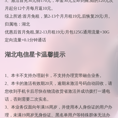
3、激活首充50元得170元，本金50元立即到账;赠的120元次
月起分12个月每月返10元。
综上所述:首月免租，第2-13个月月租19元,后恢复29元/月。
归属地：湖北
优惠后首月免租,第2-13月租19元/月包125G通用流量+30G
定向流量+0.1分钟通话
湖北电信星卡温馨提示
1、本卡不支持办理副卡，不支持办理宽带融合业务。
2、本卡的激活有效期20天，逾期未激活号码自动回收，请
您收到手机卡后尽快在物流收货省激活并成功拨打一通电
话，否则需要二次实名。
3、本业务仅面向年满16周岁，并使用本人身份证的用户办
理，未满19周岁无身份证、黑名单用户等特殊群体无法办