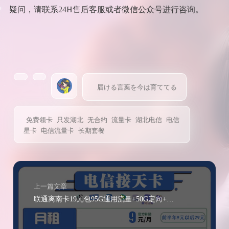
疑问，请联系24H售后客服或者微信公众号进行咨询。
届ける言葉を今は育ててる
免费领卡
只发湖北
无合约
流量卡
湖北电信
电信
星卡
电信流量卡
长期套餐
上一篇文章
联通离南卡19元包95G通用流量+50G定向+200分钟通话