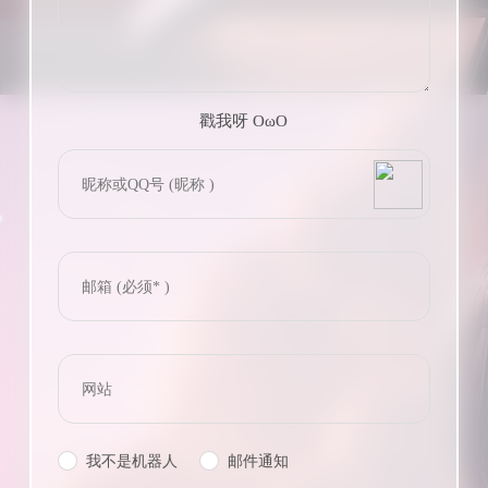
戳我呀 OωO
bilibili~
(=・ω・=)
Tieba
我不是机器人
邮件通知