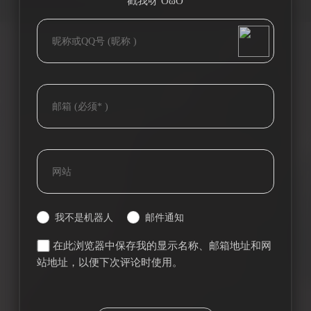
戳我呀 OωO
bilibili~
(=・ω・=)
Tieba
我不是机器人
邮件通知
在此浏览器中保存我的显示名称、邮箱地址和网
站地址，以便下次评论时使用。