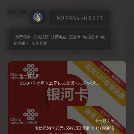
届ける言葉を今は育ててる
免费领卡
只发江西
江西电信
流量卡
电信星卡
电
信流量卡
长期套餐
上一篇文章
山东电信小星卡29元155G流量+0.1分钟通话（主发山东省内）
下一篇文章
电信星湘卡29元155G全国流量+0.1分钟通话