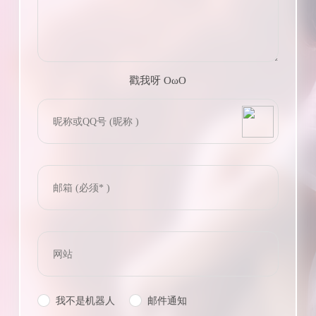
戳我呀 OωO
bilibili~
(=・ω・=)
Tieba
我不是机器人
邮件通知