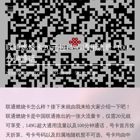
联通燃烧卡20元包149G通用流量+100
分钟通话
2916856885@qq.com
·
2023-08-04
·
581 次阅读
联通燃烧卡怎么样？接下来就由我来给大家介绍一下吧！
联通燃烧卡是中国联通推出的一张大流量卡，仅需20元就
可享受，149G超大通用流量以及100分钟通话，号卡首月按
天折算。号卡号码以及归属地随机暂不可选。号卡均由中