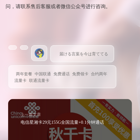
问，请联系售后客服或者微信公众号进行咨询。
届ける言葉を今は育ててる
两年套餐
中国联通
免费通话
免费领卡
合约两年
流量卡
联通流量卡
上一篇文章
电信星湘卡29元155G全国流量+0.1分钟通话