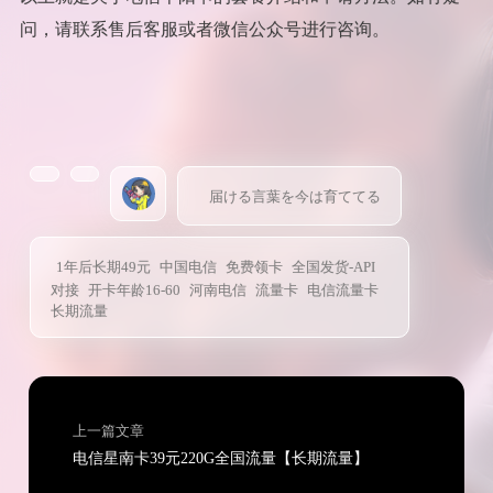
问，请联系售后客服或者微信公众号进行咨询。
届ける言葉を今は育ててる
1年后长期49元
中国电信
免费领卡
全国发货-API
对接
开卡年龄16-60
河南电信
流量卡
电信流量卡
长期流量
上一篇文章
电信星南卡39元220G全国流量【长期流量】