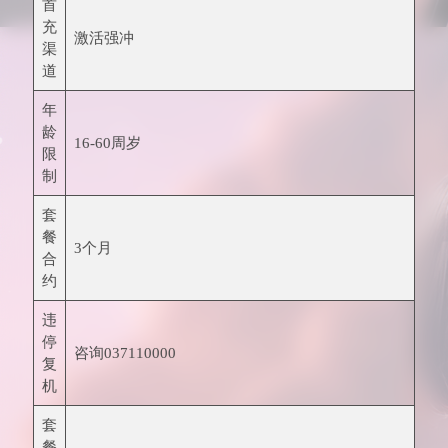
首
充
激活强冲
渠
道
年
龄
16-60周岁
限
制
套
餐
3个月
合
约
违
停
咨询037110000
复
机
套
餐