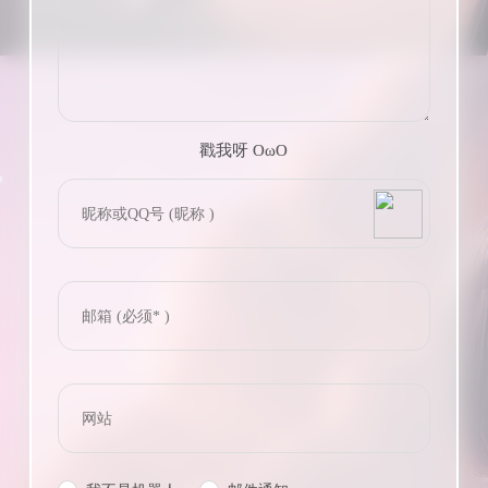
戳我呀 OωO
bilibili~
(=・ω・=)
Tieba