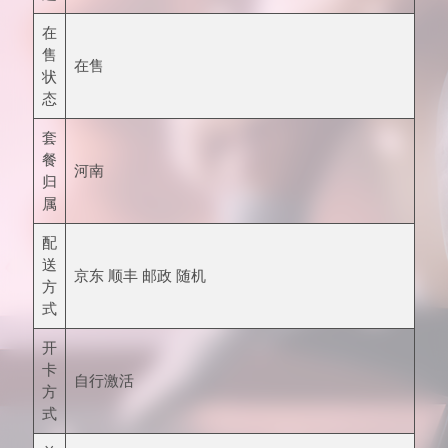
在
售
在售
状
态
套
餐
河南
归
属
配
送
京东 顺丰 邮政 随机
方
式
开
卡
自行激活
方
式