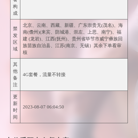
构
成
北京、云南、西藏、新疆、广东崇贵无(茂名)、海
禁
南(儋州)(来宾、防城港、崇左、上思、南宁)、福
发
建 (龙岩)、江西(抚州)、贵州省毕节市威宁彝族回
区
族苗族自治县、江苏(南京、无锡）其余下单看审
域
核
其
他
4G套餐，流量不转接
备
注
更
新
2023-08-07 06:04:50
时
间