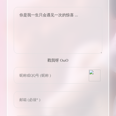
你是我一生只会遇见一次的惊喜 ...
戳我呀 OωO
bilibili~
(=・ω・=)
Tieba