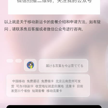
以上就是关于移动新运卡的套餐介绍和申请方法。如有疑
问，请联系售后客服或者微信公众号进行咨询。
届ける言葉を今は育ててる
中国移动
免费通话
免费领卡
北京云南贵州可发
货
可办3张副卡
收货地址就是归属地
流量卡
目前
发货21个省份
短期套餐
移动流量卡