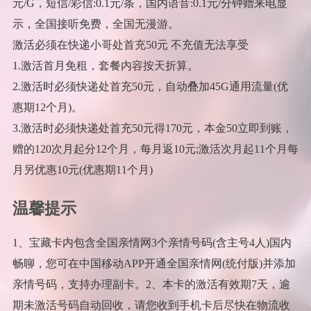
元/G，短信/彩信:0.1元/条，国内语音:0.1元/分钟赠来电显
示，全国接听免费，全国无漫游。
激活必须在快递小哥处首充50元 不充值无法享受
1.激活首月免租，套餐内容按天折算。
2.激活时必须快递处首充50元，自动叠加45G通用流量(优
惠期12个月)。
3.激活时必须快递处首充50元得170元，本金50立即到账，
赠的120次月起分12个月，每月返10元;激活次月起11个月每
月另优惠10元(优惠期11个月)
温馨提示
1、宝藏卡内包含全国亲情网3个亲情号码(含主号4人)国内
畅聊，您可在中国移动APP开通全国亲情网(统付版)并添加
亲情号码，支持办理副卡。2、本卡的激活有效期7天，逾
期未激活号码自动回收，请您收到手机卡后尽快在物流收