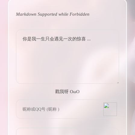
Markdown Supported while
Forbidden
你是我一生只会遇见一次的惊喜 ...
戳我呀 OωO
bilibili~
(=・ω・=)
Tieba