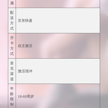
属
配
送
京东快递
方
式
开
卡
自主激活
方
式
首
充
激活强冲
渠
道
年
龄
18-60周岁
限
制