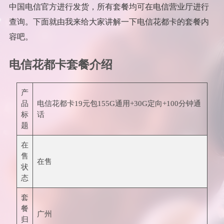
中国电信官方进行发货，所有套餐均可在电信营业厅进行
查询。下面就由我来给大家讲解一下电信花都卡的套餐内
容吧。
电信花都卡套餐介绍
产
品
电信花都卡19元包155G通用+30G定向+100分钟通
标
话
题
在
售
在售
状
态
套
餐
广州
归