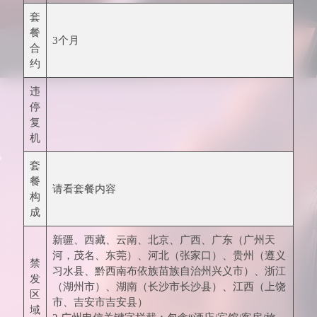
套
餐
3个月
合
约
违
停
复
机
套
餐
请看套餐内容
构
成
新疆、西藏、云南、北京、广西、广东（广州天
河，茂名、东莞）、河北（张家口）、贵州（遵义
禁
习水县、黔西南布依族苗族自治州兴义市）、浙江
发
（湖州市）、湖南（长沙市长沙县）、江西（上饶
区
市、吉安市吉安县）
域