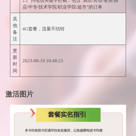
2.广州电信关键字拦截：包含“酒店/宾馆/客房/旅
店/中专/技术学院/职业学院/超市”的订单
其
他
4G套餐，流量不结转
备
注
更
新
2023-08-19 10:48:23
时
间
激活图片