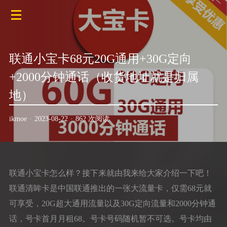
联通小宝卡68元20G通用+30G定向
+2000分钟通话（收货地址就是归属
地）
ikmoe
·
2023-08-22
·
862 次阅读
联通小宝卡怎么样？接下来就由我来给大家介绍一下吧！
联通清眸卡是中国联通推出的一张大流量卡，仅需68元就
可享受，20G超大通用流量以及30G定向流量和2000分钟通
话，号卡首月月租68。号卡号码随机暂不可选。号卡均由