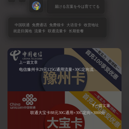
届ける言葉を今は育ててる
中国联通
免费通话
免费领卡
大语音卡
收货地址
就是归属地
流量卡
联通流量卡
长期套餐
上一篇文章
电信豫州卡29元125G通用流量+30G定向流量+无语音功能
下一篇文章
联通大宝卡88元30G通用+30G定向+3000分钟通话（长期套餐收货地址就是归属地）