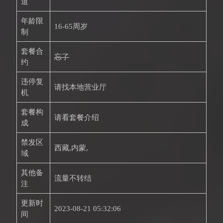
道
年龄限
16-65周岁
制
套餐合
忘了
约
违停复
请找本地营业厅
机
套餐构
请看套餐介绍
成
禁发区
西藏,内蒙,
域
其他备
流量不转结
注
更新时
2023-08-21 05:32:06
间