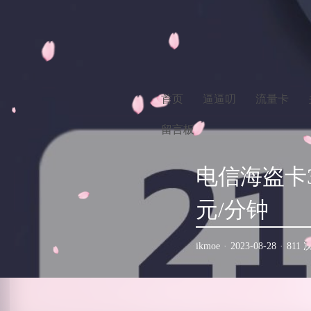
首页
逼逼叨
流量卡
留言板
电信海盗卡3
元/分钟
ikmoe
·
2023-08-28
·
811