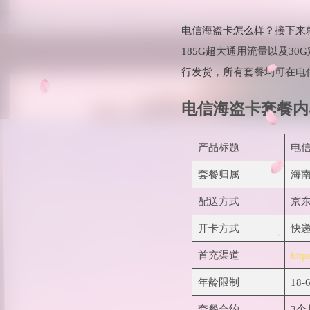
电信海盗卡怎么样？接下来
185G超大通用流量以及3
行发货，所有套餐均可在电
电信海盗卡套餐内
产品标题
电信
套餐归属
海
配送方式
京
开卡方式
快
首充渠道
http
年龄限制
18-
套餐合约
3个