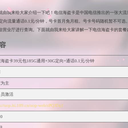
就由我来给大家介绍一下吧！电信海盗卡是中国电信推出的一张大流
0G定向流量通话0.1元/分钟，号卡首月免月租。号卡号码随机暂不可
信营业厅进行查询。下面就由我来给大家讲解一下电信海盗卡的套餐
容
海盗卡39元包185G通用+30G定向+通话0.1元/分钟
南
东为主
递员激活
s://uop.hi.189.cn/uop-web/sPQJDq1
60
月