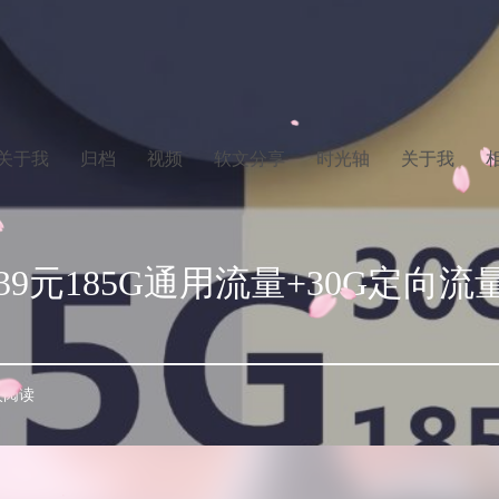
关于我
归档
视频
软文分享
时光轴
关于我
9元185G通用流量+30G定向流量
 次阅读