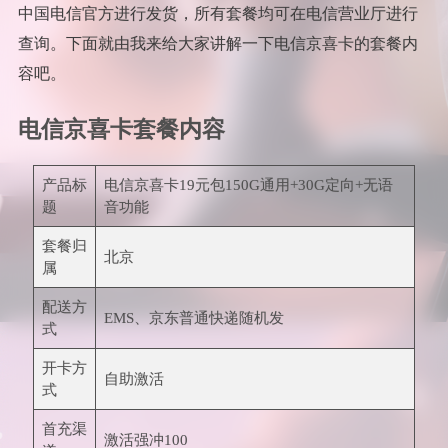
中国电信官方进行发货，所有套餐均可在电信营业厅进行
查询。下面就由我来给大家讲解一下电信京喜卡的套餐内
容吧。
电信京喜卡套餐内容
产品标
电信京喜卡19元包150G通用+30G定向+无语
题
音功能
套餐归
北京
属
配送方
EMS、京东普通快递随机发
式
开卡方
自助激活
式
首充渠
激活强冲100