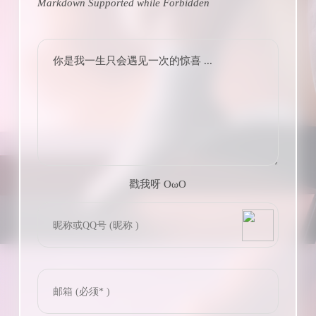
Markdown Supported while
Forbidden
你是我一生只会遇见一次的惊喜 ...
戳我呀 OωO
bilibili~
(=・ω・=)
Tieba