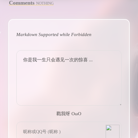
Comments
NOTHING
Markdown Supported while
Forbidden
你是我一生只会遇见一次的惊喜 ...
戳我呀 OωO
bilibili~
(=・ω・=)
Tieba