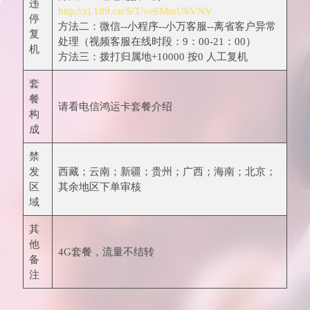
违
http://zj.189.cn/S/T/ve6MmU6VNV
停
方法二：微信--小程序--小万客服--离省客户异常
复
处理（视频客服在线时段：9：00-21：00）
机
方法三：拨打归属地+10000 按0 人工复机
套
餐
请看电信鸿运卡套餐介绍
构
成
禁
发
西藏；云南；新疆；贵州；广西；海南；北京；
区
其余地区下单审核
域
其
他
4G套餐，流量不结转
备
注