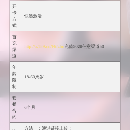
开
卡
快递激活
方
式
首
充
http://a.189.cn/F6fzbn
充值50加任意渠道50
渠
道
年
龄
18-60周岁
限
制
套
餐
6个月
合
约
方法一：通过链接上传：