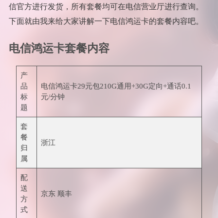
信官方进行发货，所有套餐均可在电信营业厅进行查询。
下面就由我来给大家讲解一下电信鸿运卡的套餐内容吧。
电信鸿运卡套餐内容
产
品
电信鸿运卡29元包210G通用+30G定向+通话0.1
标
元/分钟
题
套
餐
浙江
归
属
配
送
京东 顺丰
方
式