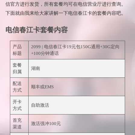
信官方进行发货，所有套餐均可在电信营业厅进行查询。
下面就由我来给大家讲解一下电信春江卡的套餐内容吧。
电信春江卡套餐内容
产品
2099 | 电信春江卡19元包150G通用+30G定向
标题
+100分钟通话
套餐
湖南
归属
配送
顺丰或EMS
方式
开卡
自助激活
方式
首充
激活强冲100元
渠道