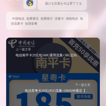
届ける言葉を今は育ててる
中国电信
免费通话
免费领卡
流量卡
湖南电信
电
信流量卡
短期套餐
上一篇文章
电信南平卡29元包160G通用流量+30G定向流量+100分钟通话
下一篇文章
电信星粤卡29元185G流量+100分钟通话【长期-套餐】