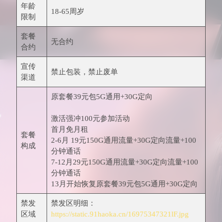
年龄
18-65周岁
限制
套餐
无合约
合约
宣传
禁止包装，禁止废单
渠道
原套餐39元包5G通用+30G定向
激活强冲100元参加活动
首月免月租
套餐
2-6月 19元150G通用流量+30G定向流量+100
构成
分钟通话
7-12月29元150G通用流量+30G定向流量+100
分钟通话
13月开始恢复原套餐39元包5G通用+30G定向
禁发
禁发区明细：
区域
https://static.91haoka.cn/16975347321lF.jpg