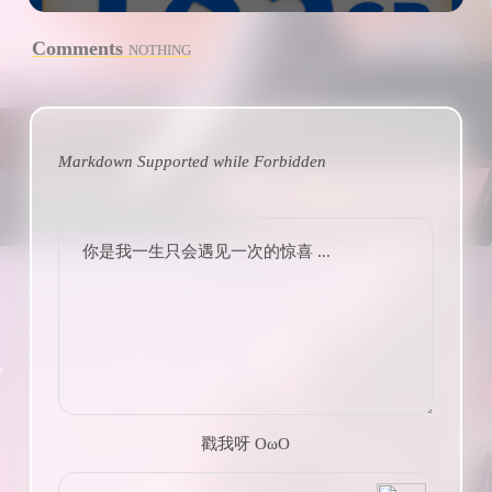
Comments
NOTHING
Markdown Supported while
Forbidden
你是我一生只会遇见一次的惊喜 ...
戳我呀 OωO
bilibili~
(=・ω・=)
Tieba