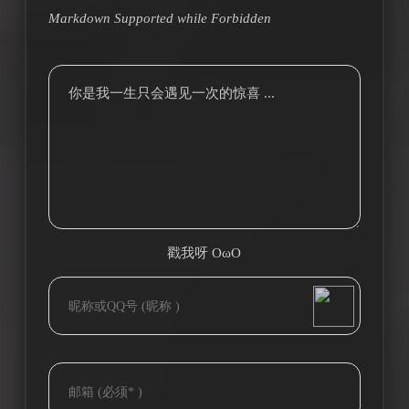
Markdown Supported while
Forbidden
你是我一生只会遇见一次的惊喜 ...
戳我呀 OωO
bilibili~
(=・ω・=)
Tieba