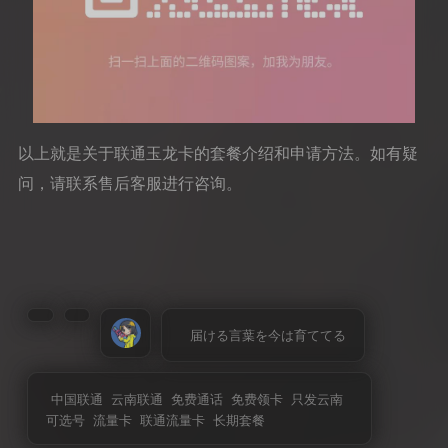
以上就是关于联通玉龙卡的套餐介绍和申请方法。如有疑
问，请联系售后客服进行咨询。
届ける言葉を今は育ててる
中国联通
云南联通
免费通话
免费领卡
只发云南
可选号
流量卡
联通流量卡
长期套餐