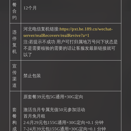
餐
12个月
合
约
河北电信复机链接:
https://pxt.he.189.cn/wechat-
违
server/realRecoverv/realRevive?a=1
停
注:若提示不成功 用户可打归属地万号问下状态是
复
不是需要核验的需要的话让客服发最新链接就可
机
以了
宣
传
禁止包装
渠
道
原套餐39元包5G通用+30G定向
套
激活当月专属充值50元参加活动
餐
首月免月租
构
2-6月29元包155G通用+30G定向+0.1 分钟
成
7-24月39元包155G通用+30G定向+0.1 分钟