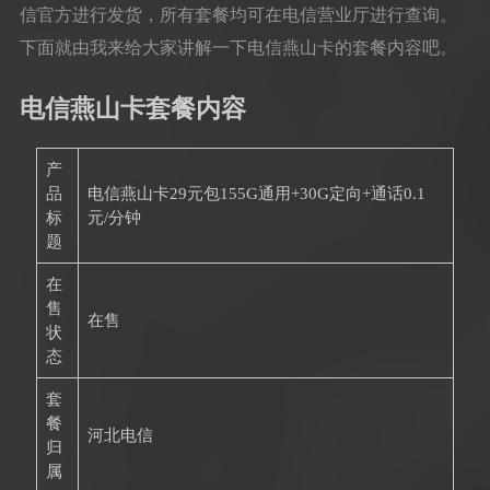
信官方进行发货，所有套餐均可在电信营业厅进行查询。
下面就由我来给大家讲解一下电信燕山卡的套餐内容吧。
电信燕山卡套餐内容
产
品
电信燕山卡29元包155G通用+30G定向+通话0.1
标
元/分钟
题
在
售
在售
状
态
套
餐
河北电信
归
属