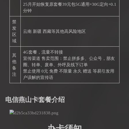
25月开始恢复原套餐39元包5G通用+30G定向+0.1
分钟
禁
发
云南 新疆 西藏等其他高风险地区
区
域
4G套餐，流量不转接
其
宣传渠道 售卖范围：禁止拼多多、公众号，朋友
他
圈、转单、废单、外呼及线下订单
备
禁止使用 0元 免费 不限量 永久 赠送 等易引发用
注
户误解的宣传语
电信燕山卡套餐介绍
办卡须知