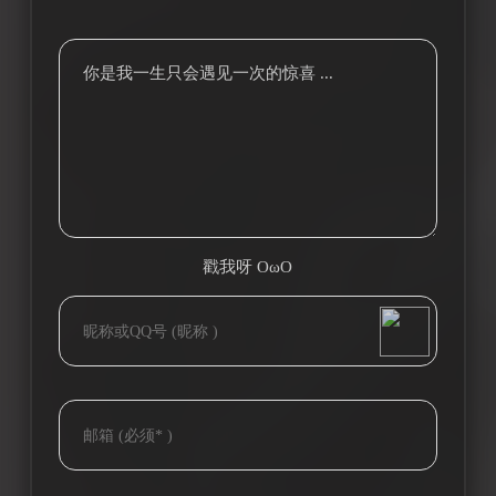
你是我一生只会遇见一次的惊喜 ...
戳我呀 OωO
bilibili~
(=・ω・=)
Tieba