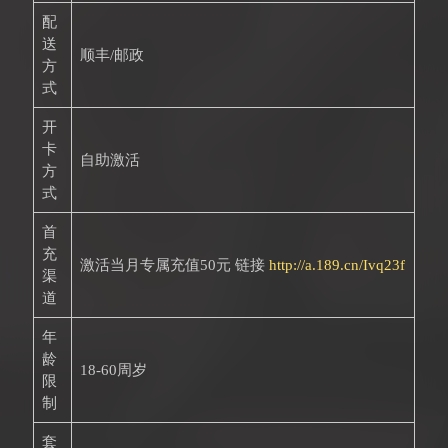
配
送
顺丰/邮政
方
式
开
卡
自助激活
方
式
首
充
激活当月专属充值50元 链接
http://a.189.cn/Ivq23f
渠
道
年
龄
18-60周岁
限
制
套