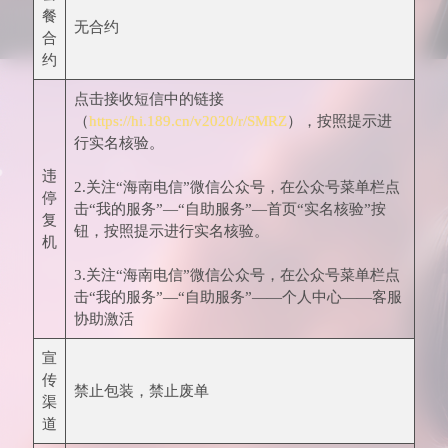
餐
无合约
合
约
点击接收短信中的链接
（
https://hi.189.cn/v2020/r/SMRZ
），按照提示进
行实名核验。
违
2.关注“海南电信”微信公众号，在公众号菜单栏点
停
击“我的服务”—“自助服务”—首页“实名核验”按
复
钮，按照提示进行实名核验。
机
3.关注“海南电信”微信公众号，在公众号菜单栏点
击“我的服务”—“自助服务”——个人中心——客服
协助激活
宣
传
禁止包装，禁止废单
渠
道