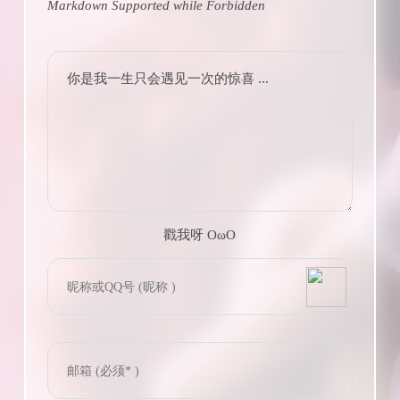
Markdown Supported while
Forbidden
你是我一生只会遇见一次的惊喜 ...
戳我呀 OωO
bilibili~
(=・ω・=)
Tieba