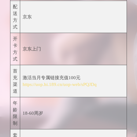
配
送
京东
方
式
开
卡
京东上门
方
式
首
充
激活当月专属链接充值100元
渠
https://uop.hi.189.cn/uop-web/sPQJDq
道
年
龄
18-60周岁
限
制
套