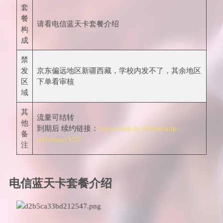
套
餐
请看电信蓝天卡套餐介绍
构
成
禁
发
京东偏远地区新疆西藏，学校内发不了，其余地区
区
下单看审核
域
其
流量可结转
他
到期后 续约链接：
https://uop.hi.189.cn/uop-
备
web/tmu1V37
注
电信蓝天卡套餐介绍