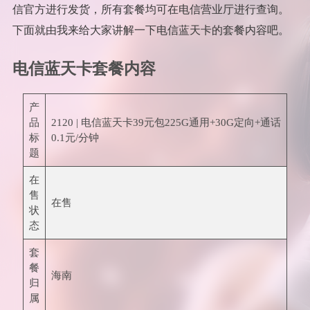
信官方进行发货，所有套餐均可在电信营业厅进行查询。
下面就由我来给大家讲解一下电信蓝天卡的套餐内容吧。
电信蓝天卡套餐内容
产
品
2120 | 电信蓝天卡39元包225G通用+30G定向+通话
标
0.1元/分钟
题
在
售
在售
状
态
套
餐
海南
归
属