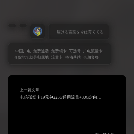
届ける言葉を今は育ててる
中国广电
免费通话
免费领卡
可选号
广电流量卡
收货地址就是归属地
流量卡
移动基站
长期套餐
上一篇文章
电信孤烟卡19元包225G通用流量+30G定向流量+通话0.1元/分钟