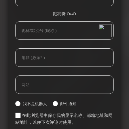
戳我呀 OωO
bilibili~
(=・ω・=)
Tieba
我不是机器人
邮件通知
在此浏览器中保存我的显示名称、邮箱地址和网
站地址，以便下次评论时使用。