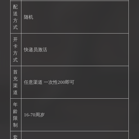
配
送
随机
方
式
开
卡
快递员激活
方
式
首
充
任意渠道 一次性200即可
渠
道
年
龄
16-70周岁
限
制
套