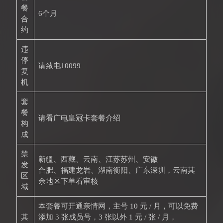
餐
6个月
合
约
违
停
请致电10099
复
机
套
餐
请看广电皇冠卡套餐介绍
构
成
禁
新疆、西藏、云南、江苏苏州、安徽
发
合肥、福建龙岩、湖南衡阳、广东深圳，云南其
区
余地区下单看审核
域
本套餐可开通亲情网，主号 10 元 / 月，可以免费
其
添加 3 张成员号，3 张以外 1 元 / 张 / 月，