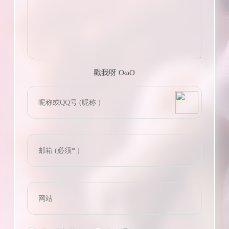
戳我呀 OωO
bilibili~
(=・ω・=)
Tieba