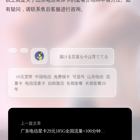
有疑问，请联系售后客服进行咨询。
届ける言葉を今は育ててる
10元宽带
中国电信
免费领卡
可选号
山东电信
流
量卡
电信流量卡
自助激活
长期套餐
长期套餐20
年
上一篇文章
广东电信星卡29元185G全国流量+100分钟通话【只发广东省内】