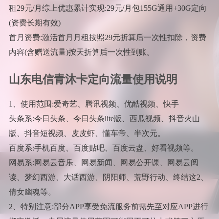
租29元/月综上优惠累计实现:29元/月包155G通用+30G定向
(资费长期有效)
首月资费:激活首月月租按照29元折算后一次性扣除，资费
内容(含赠送流量)按天折算后一次性到账。
山东电信青沐卡定向流量使用说明
1、使用范围:爱奇艺、腾讯视频、优酷视频、快手
头条系:今日头条、今日头条lite版、西瓜视频、抖音火山
版、抖音短视频、皮皮虾、懂车帝、半次元。
百度系:手机百度、百度贴吧、百度云盘、好看视频等。
网易系:网易云音乐、网易新闻、网易公开课、网易云阅
读、梦幻西游、大话西游、阴阳师、荒野行动、终结这2、
倩女幽魂等。
2、特别注意:部分APP享受免流服务前需先至对应APP进行