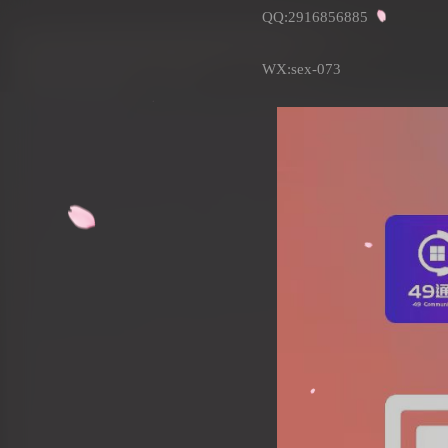
QQ:2916856885
WX:sex-073