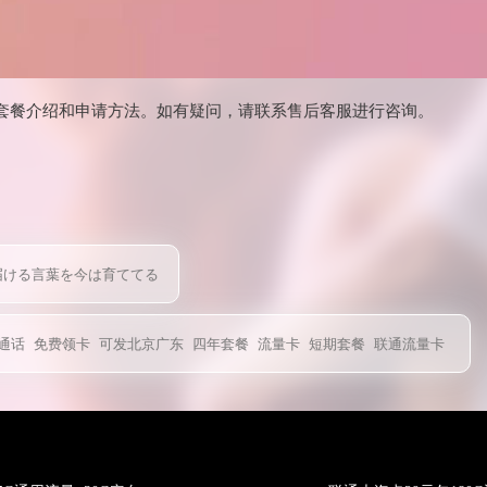
套餐介绍和申请方法。如有疑问，请联系售后客服进行咨询。
届ける言葉を今は育ててる
通话
免费领卡
可发北京广东
四年套餐
流量卡
短期套餐
联通流量卡