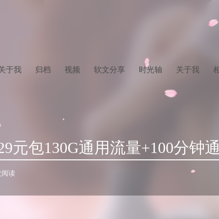
关于我
归档
视频
软文分享
时光轴
关于我
9元包130G通用流量+100分钟
 次阅读