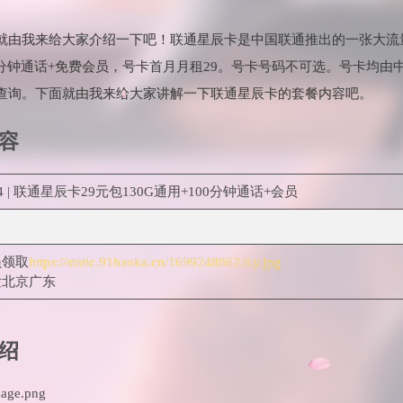
就由我来给大家介绍一下吧！联通星辰卡是中国联通推出的一张大流
00分钟通话+免费会员，号卡首月月租29。号卡号码不可选。号卡均
查询。下面就由我来给大家讲解一下联通星辰卡的套餐内容吧。
容
54 | 联通星辰卡29元包130G通用+100分钟通话+会员
售
员领取
https://static.91haoka.cn/1699248862JLy.jpg
发北京广东
绍