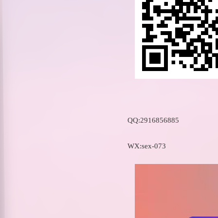
QQ:2916856885
WX:sex-073