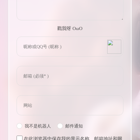
戳我呀 OωO
bilibili~
(=・ω・=)
Tieba
我不是机器人
邮件通知
在此浏览器中保存我的显示名称、邮箱地址和网