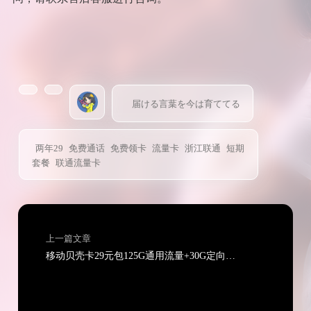
届ける言葉を今は育ててる
两年29
免费通话
免费领卡
流量卡
浙江联通
短期
套餐
联通流量卡
上一篇文章
移动贝壳卡29元包125G通用流量+30G定向流量+通话0.19元/分钟