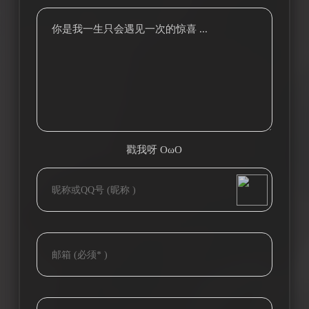
你是我一生只会遇见一次的惊喜 ...
戳我呀 OωO
bilibili~
(=・ω・=)
Tieba