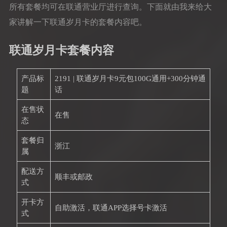
所有套餐均可在联通营业厅进行查询。下面就由我来给大
家讲解一下联通岁月卡的套餐内容吧。
联通岁月卡套餐内容
产品标
2191 | 联通岁月卡9元包100G通用+300分钟通
题
话
在售状
在售
态
套餐归
浙江
属
配送方
顺丰或邮政
式
开卡方
自助激活，联通APP选择号卡激活
式