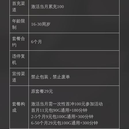
首充渠
激活当月累充100
道
年龄限
16-30周岁
制
套餐合
6个月
约
违停复
机
宣传渠
禁止包装，禁止废单
道
原套餐29元
套餐构
激活当月需一次性首冲100元参加活动
成
首月11元包90G通用+180分钟
2-5个月9元包100G通用+300分钟
6-50个月29元包100G通用+300分钟