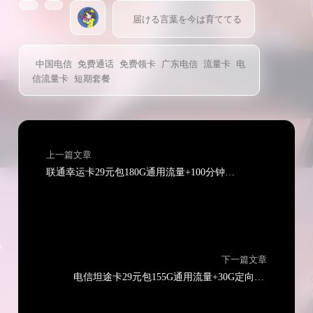
届ける言葉を今は育ててる
中国电信
免费通话
免费领卡
广东电信
流量卡
电
信流量卡
短期套餐
上一篇文章
联通幸运卡29元包180G通用流量+100分钟通话
下一篇文章
电信坦途卡29元包155G通用流量+30G定向流量+无语语主叫功能（长期套餐可选号）