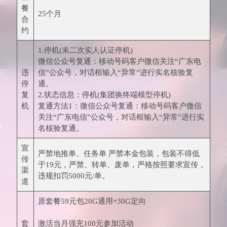
餐
25个月
合
约
1.停机(未二次实人认证停机)
微信公众号复通：移动号码客户微信关注“广东电
违
信”公众号，对话框输入“异常”进行实名核验复
停
通。
复
2.状态信息：停机(集团换终端模型停机)
机
复通方法1：微信公众号复通：移动号码客户微信
关注“广东电信”公众号，对话框输入“异常”进行实
名核验复通。
宣
严禁地推单、任务单 严禁本金包装，包装不得低
传
于19元，严禁、转单、废单，严格按照要求宣传，
渠
违规扣罚5000元/单。
道
原套餐59元包20G通用+30G定向
套
激活当月强充100元参加活动