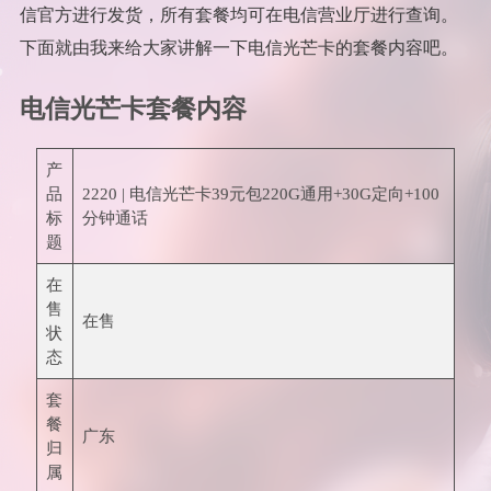
信官方进行发货，所有套餐均可在电信营业厅进行查询。
下面就由我来给大家讲解一下电信光芒卡的套餐内容吧。
电信光芒卡套餐内容
产
品
2220 | 电信光芒卡39元包220G通用+30G定向+100
标
分钟通话
题
在
售
在售
状
态
套
餐
广东
归
属