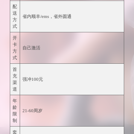
配
送
省内顺丰/ems，省外圆通
方
式
开
卡
自己激活
方
式
首
充
强冲100元
渠
道
年
龄
21-60周岁
限
制
套