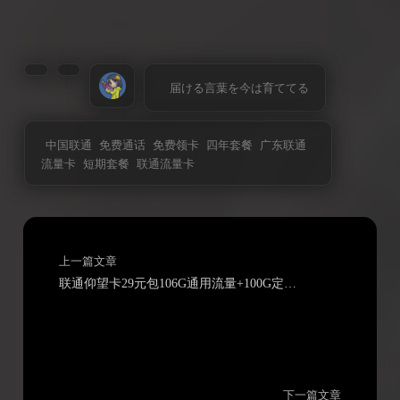
届ける言葉を今は育ててる
中国联通
免费通话
免费领卡
四年套餐
广东联通
流量卡
短期套餐
联通流量卡
上一篇文章
联通仰望卡29元包106G通用流量+100G定向流量+100分钟通话
下一篇文章