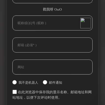
戳我呀 OωO
bilibili~
(=・ω・=)
Tieba
我不是机器人
邮件通知
在此浏览器中保存我的显示名称、邮箱地址和网
站地址，以便下次评论时使用。