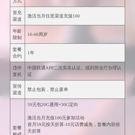
方式
首充
激活当月任意渠道充值100
渠道
年龄
16-60周岁
限制
套餐
1年
合约
违停
中国联通APP二次实名认证。或到营业厅办理认
复机
证
宣传
禁止包装，禁止废单
渠道
59元包20G通用+30G定向
激活当月充值100元参加活动
首月59元按天折算-10元话费减免，套餐内容按
套餐
天折算
构成