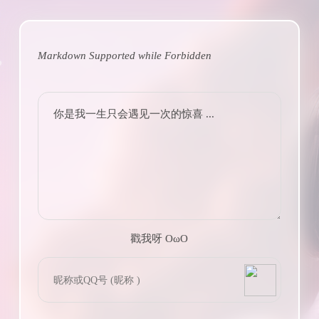
Markdown Supported while
Forbidden
你是我一生只会遇见一次的惊喜 ...
戳我呀 OωO
bilibili~
(=・ω・=)
Tieba