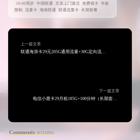
16-60周岁
中国联通
京东上门激活
免费领卡
年龄
限制
流量卡
海南联通
联通流量卡
长期套餐
上一篇文章
联通海浪卡29元205G通用流量+30G定向流量+通话0.1元/分钟（长期套餐）
下一篇文章
电信小鹿卡29月租185G+100分钟（长期套餐可选号）
Comments
NOTHING