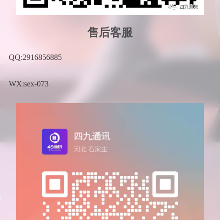
售后客服
QQ:2916856885
WX:sex-073