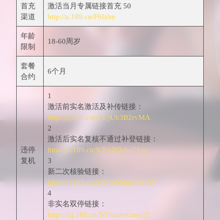
首充
激活当月专属链接首充 50
渠道
http://a.189.cn/F6fzbn
年龄
18-60周岁
限制
套餐
6个月
合约
1
激活前实名激活及补传链接：
http://zj.189.cn/S/T/jUb3B2rvMA
2
激活后实名复核不通过补登链接：
违停
http://zj.189.cn/S/T/eZQebu7Euz
复机
3
新二次核验链接：
http://zj.189.cn/S/T/ve6MmU6VNV
4
非实名双停链接：
https://zj.189.cn/S/T/uueyfzmyJZ