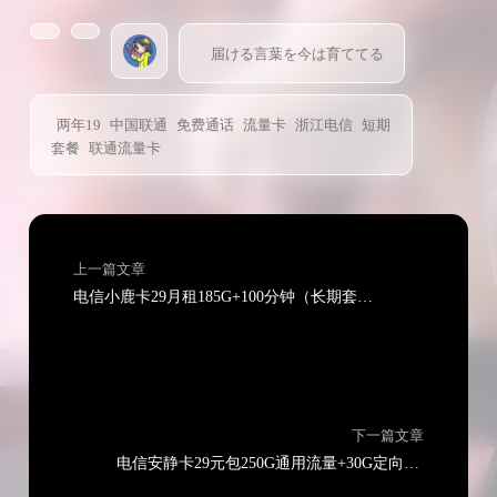
届ける言葉を今は育ててる
两年19
中国联通
免费通话
流量卡
浙江电信
短期
套餐
联通流量卡
上一篇文章
电信小鹿卡29月租185G+100分钟（长期套餐可选号）
下一篇文章
电信安静卡29元包250G通用流量+30G定向流量+无语音功能