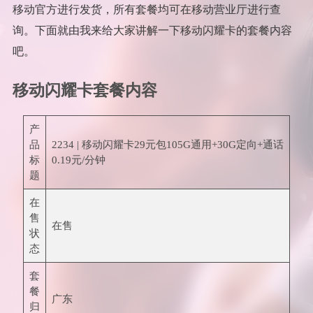
移动官方进行发货，所有套餐均可在移动营业厅进行查
询。下面就由我来给大家讲解一下移动闪耀卡的套餐内容
吧。
移动闪耀卡套餐内容
产
品
2234 | 移动闪耀卡29元包105G通用+30G定向+通话
标
0.19元/分钟
题
在
售
在售
状
态
套
餐
广东
归