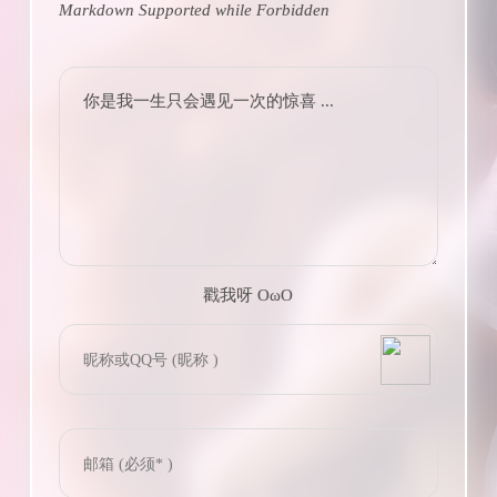
Markdown Supported while
Forbidden
你是我一生只会遇见一次的惊喜 ...
戳我呀 OωO
bilibili~
(=・ω・=)
Tieba