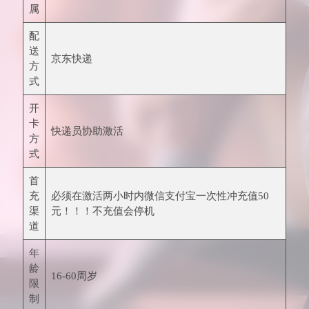
属
配
送
京东快递
方
式
开
卡
快递员协助激活
方
式
首
充
必须在激活两小时内微信支付宝一次性冲充值50
渠
元！！！不充值会停机
道
年
龄
16-60周岁
限
制