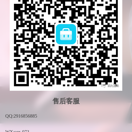
售后客服
QQ:2916856885
WX:sex-073