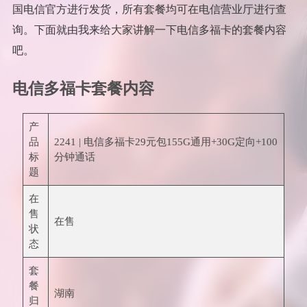
国电信官方进行发货，所有套餐均可在电信营业厅进行查
询。下面就由我来给大家讲解一下电信多福卡的套餐内容
吧。
电信多福卡套餐内容
产
品
2241 | 电信多福卡29元包155G通用+30G定向+100
标
分钟通话
题
在
售
在售
状
态
套
餐
湖南
归