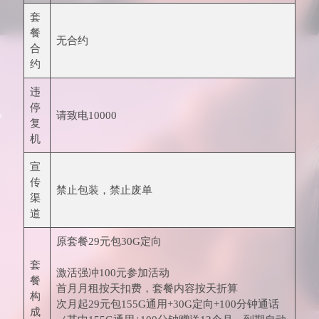
套
餐
无合约
合
约
违
停
请致电10000
复
机
宣
传
禁止包装，禁止废单
渠
道
原套餐29元包30G定向
套
激活强冲100元参加活动
餐
首月月租按天扣费，套餐内容按天折算
构
次月起29元包155G通用+30G定向+100分钟通话
成