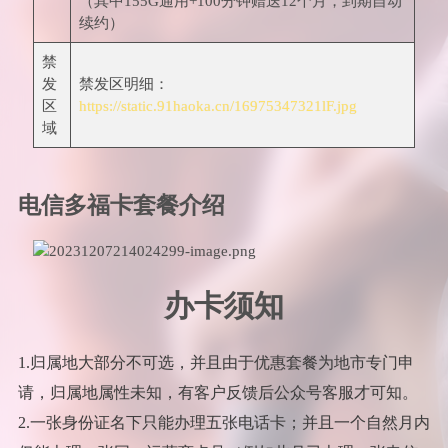
（其中155G通用+100分钟赠送12个月，到期自动
续约）
禁
发
禁发区明细：
区
https://static.91haoka.cn/16975347321lF.jpg
域
电信多福卡套餐介绍
办卡须知
1.归属地大部分不可选，并且由于优惠套餐为地市专门申
请，归属地属性未知，有客户反馈后公众号客服才可知。
2.一张身份证名下只能办理五张电话卡；并且一个自然月内