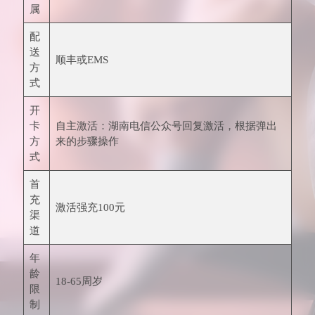
属
配
送
顺丰或EMS
方
式
开
卡
自主激活：湖南电信公众号回复激活，根据弹出
方
来的步骤操作
式
首
充
激活强充100元
渠
道
年
龄
18-65周岁
限
制