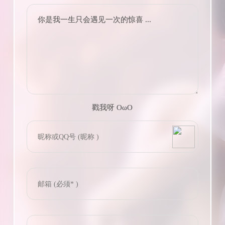
你是我一生只会遇见一次的惊喜 ...
戳我呀 OωO
bilibili~
(=・ω・=)
Tieba