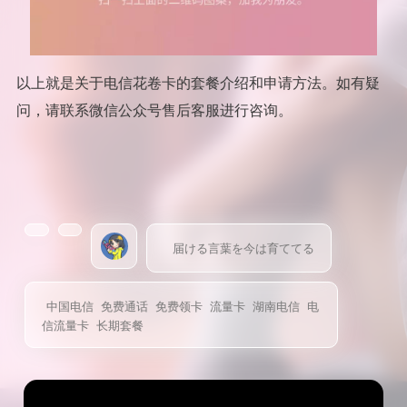
以上就是关于电信花卷卡的套餐介绍和申请方法。如有疑
问，请联系微信公众号售后客服进行咨询。
届ける言葉を今は育ててる
中国电信
免费通话
免费领卡
流量卡
湖南电信
电
信流量卡
长期套餐