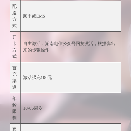
配
送
顺丰或EMS
方
式
开
卡
自主激活：湖南电信公众号回复激活，根据弹出
方
来的步骤操作
式
首
充
激活强充100元
渠
道
年
龄
18-65周岁
限
制
套