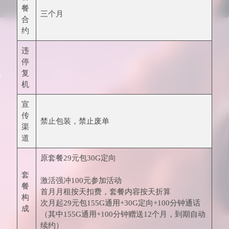
餐
三个月
合
约
违
停
复
机
宣
传
禁止包装，禁止废单
渠
道
原套餐29元包30G定向
套
激活强冲100元参加活动
餐
首月月租按天扣费，套餐内容按天折算
构
次月起29元包155G通用+30G定向+100分钟通话
成
（其中155G通用+100分钟赠送12个月，到期自动
续约）