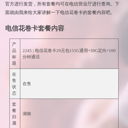
官方进行发货，所有套餐均可在电信营业厅进行查询。下
面就由我来给大家讲解一下电信花卷卡的套餐内容吧。
电信花卷卡套餐内容
产
品
2245 | 电信花卷卡29元包155G通用+30G定向+100
标
分钟通话
题
在
售
在售
状
态
套
餐
湖南
归
属