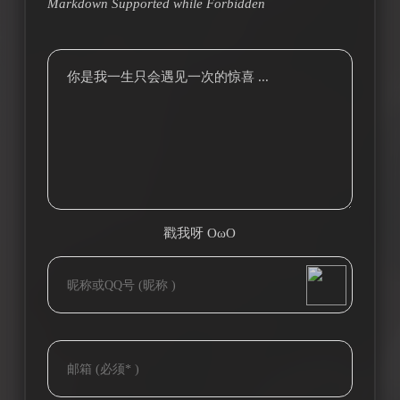
Markdown Supported while
Forbidden
你是我一生只会遇见一次的惊喜 ...
戳我呀 OωO
bilibili~
(=・ω・=)
Tieba