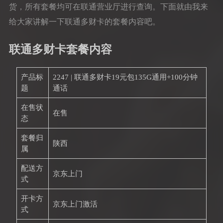
货，所有套餐均可在联通营业厅进行查询。下面就由我来
给大家讲解一下联通多财卡的套餐内容吧。
联通多财卡套餐内容
产品标
2247 | 联通多财卡19元包135G通用+100分钟
题
通话
在售状
在售
态
套餐归
陕西
属
配送方
京东上门
式
开卡方
京东上门激活
式