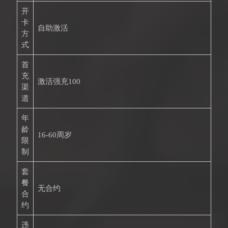
开
卡
自助激活
方
式
首
充
激活强充100
渠
道
年
龄
16-60周岁
限
制
套
餐
无合约
合
约
违