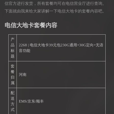
信官方进行发货，所有套餐均可在电信营业厅进行查询。
下面就由我来给大家讲解一下电信大地卡的套餐内容吧。
电信大地卡套餐内容
产
品
2268 | 电信大地卡39元包230G通用+30G定向+无语
标
音功能
题
套
餐
河南
归
属
配
送
EMS/京东/顺丰
方
式