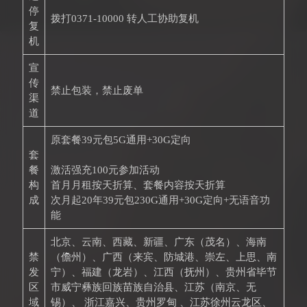
停
拨打0371-10000 转人工协助复机
复
机
宣
传
禁止包装，禁止废单
渠
道
原套餐39元包5G通用+30G定向
套
餐
激活强充100元参加活动
构
首月月租按天折算、套餐内容按天折算
成
次月起20年39元包230G通用+30G定向+无语音功
能
北京、云南、西藏、新疆、广东（茂名）、海南
禁
（儋州）、广西（来宾、防城港、崇左、上思、南
发
宁）、福建（龙岩）、江西（抚州）、贵州省毕节
区
市威宁彝族回族苗族自治县、江苏（南京、无
域
锡）、 浙江嘉兴、贵州罗甸 、江苏徐州云龙区、