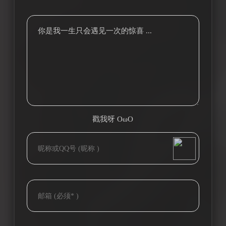
你是我一生只会遇见一次的惊喜 ...
戳我呀 OωO
bilibili~
(=・ω・=)
Tieba