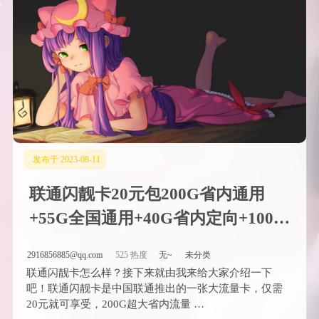
发布于 2023-08-11
联通闪靓卡20元包200G省内通用
+55G全国通用+40G省内定向+100分
钟（只发广东）
2916856885@qq.com
525 热度
无~
未分类
联通闪靓卡怎么样？接下来就由我来给大家介绍一下
吧！联通闪靓卡是中国联通推出的一张大流量卡，仅需
20元就可享受，200G超大省内流量 …