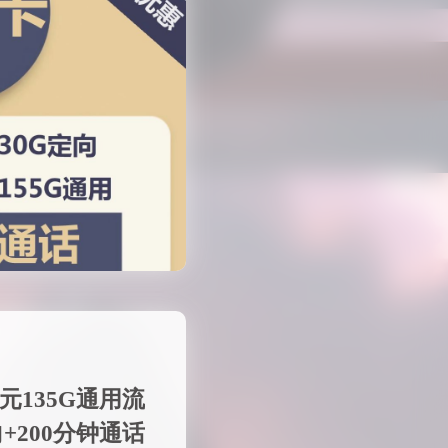
元135G通用流
向+200分钟通话
651 热度
无~
未分类
接下来就由我来给大家
久卡是中国电信推出的
元就可享受，135G超
大通用流量 …