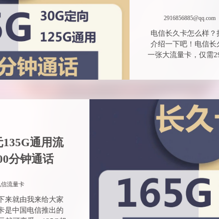
200分钟通话
电信流量卡
下来就由我来给大家
卡是中国电信推出的
元就可享受，135G超
发布于 2023-07-15
移动彼岸卡3
+30G定
2916856885@qq.com
移动彼岸卡怎么样？