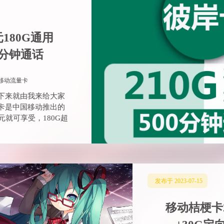
发布于 2023-07-15
移动桔梗卡2
+30G定
2916856885@qq.com
移动桔梗卡怎么样？
介绍一下吧！移动桔
一张大流量卡，仅需29