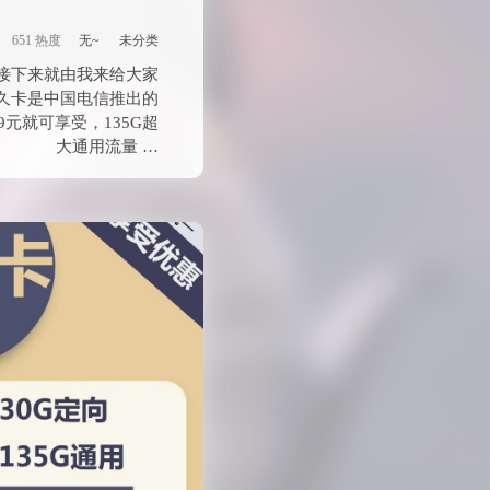
9元180G通用
向+500分钟通话
637 热度
无~
未分类
接下来就由我来给大家