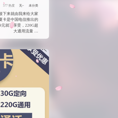
元155G通用流
向+100分钟通话
530 热度
无~
未分类
接下来就由我来给大家