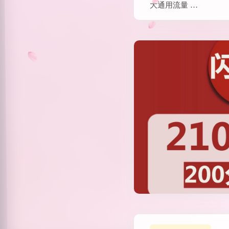
发布于 2023-07-18
电信星宁卡29元
量+30G定向+
ikmoe
644 热度
无~
电信星宁卡怎么样？接
介绍一下吧！电信星宁
一张大流量卡，仅需29
大通用流量 …