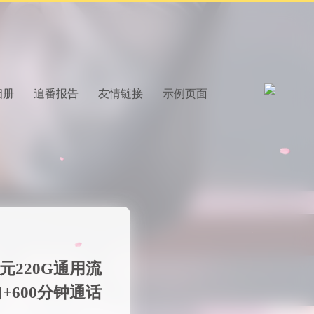
相册
追番报告
友情链接
示例页面
元220G通用流
向+600分钟通话
577 热度
无~
未分类
接下来就由我来给大家
夏卡是中国电信推出的
元就可享受，220G超
大通用流量 …