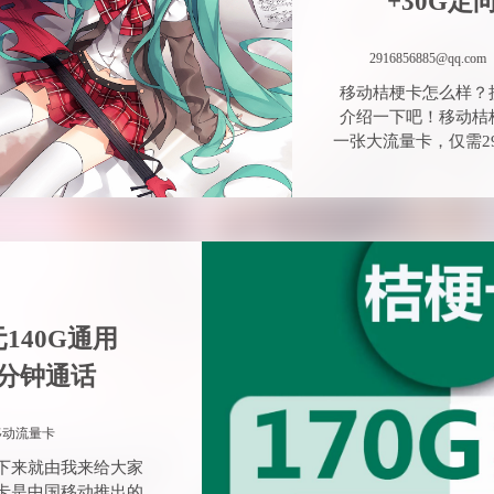
140G通用
00分钟通话
移动流量卡
下来就由我来给大家
卡是中国移动推出的
元就可享受，140G超
170G全国流
话
移动流量卡