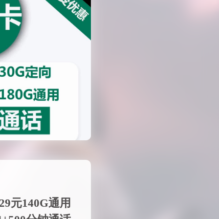
9元140G通用
向+500分钟通话
612 热度
无~
未分类
接下来就由我来给大家
梗卡是中国移动推出的
元就可享受，140G超
大通用流量 …