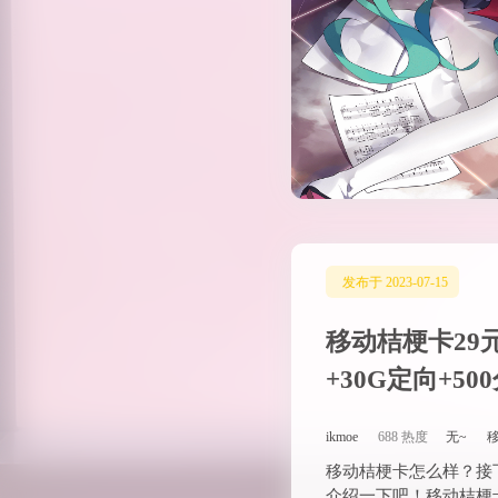
移动桔梗卡29元
+30G定向+5
ikmoe
688 热度
无~
移动桔梗卡怎么样？接
介绍一下吧！移动桔梗
一张大流量卡，仅需29
大通用流量 …
发布于 2023-07-14
移动新州卡29元
量+500分钟通
ikmoe
699 热度
无~