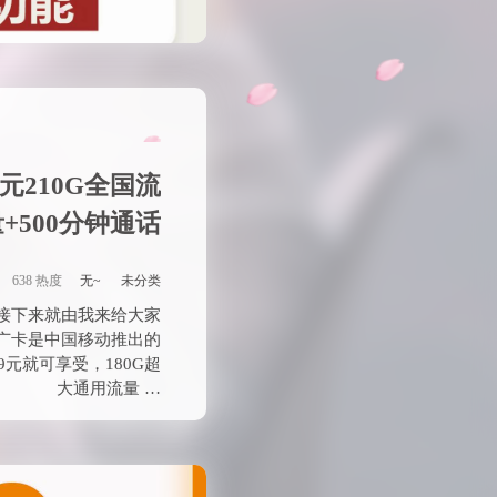
元210G全国流
+500分钟通话
638 热度
无~
未分类
接下来就由我来给大家
广卡是中国移动推出的
元就可享受，180G超
大通用流量 …