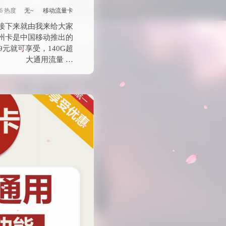
96 热度
无~
移动流量卡
接下来就由我来给大家
州卡是中国移动推出的
元就可享受，140G超
大通用流量 …