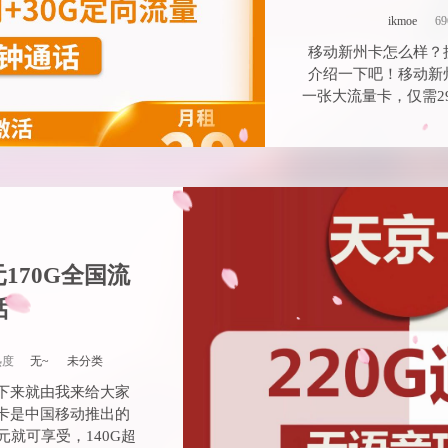
ikmoe
6
移动新州卡怎么样？
介绍一下吧！移动新
一张大流量卡，仅需29
170G全国流
话
热度
无~
未分类
下来就由我来给大家
卡是中国移动推出的
元就可享受，140G超