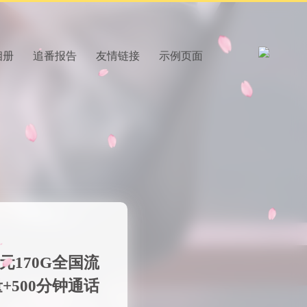
相册
追番报告
友情链接
示例页面
元170G全国流
+500分钟通话