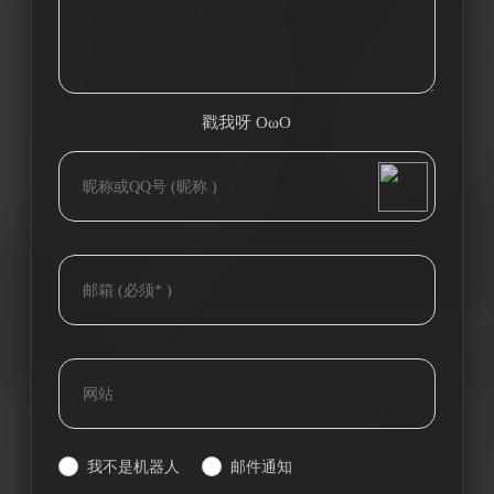
戳我呀 OωO
bilibili~
(=・ω・=)
Tieba
我不是机器人
邮件通知