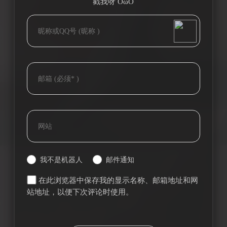
戳我呀 OωO
bilibili~
(=・ω・=)
Tieba
我不是机器人
邮件通知
在此浏览器中保存我的显示名称、邮箱地址和网
站地址，以便下次评论时使用。