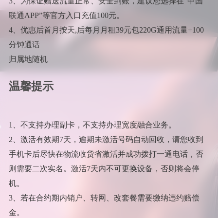
3、为保证赠送流量正常、安全到账，建议您选择在“中国
联通APP”等官方入口充值100元。
4、优惠后首月按天,后每月月租39元包220G通用流量+100
分钟通话
归属地随机
温馨提示
1、不支持办理副卡，不支持办理宽度融合业务。
2、激活有效期7天，逾期未激活号码自动回收，请您收到
手机卡后尽快在物流收货省激活并成功拨打一通电话，否
则需要二次实名。激活7天内不可更换设备，否则将会停
机。
3、若在合约期内销户、转网、改套餐需要缴纳违约赔偿
金。