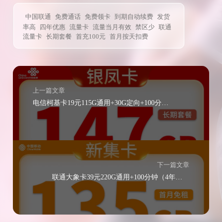
中国联通
免费通话
免费领卡
到期自动续费
发货
率高
四年优惠
流量卡
流量当月有效
禁区少
联通
流量卡
长期套餐
首充100元
首月按天扣费
上一篇文章
电信柯基卡19元115G通用+30G定向+100分钟通话（长期套餐）
下一篇文章
联通大象卡39元220G通用+100分钟（4年优惠）