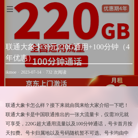
联通大象卡39元220G通用+100分钟（4
年优惠）
ikmoe
·
2023-07-14
·
732 次阅读
联通大象卡怎么样？接下来就由我来给大家介绍一下吧！
联通大象卡是中国联通推出的一张大流量卡，仅需39元就
可享受，220G超大通用流量以及100分钟通话，号卡首月按
天扣费。号卡归属地以及号码随机暂不可选。号卡均由中