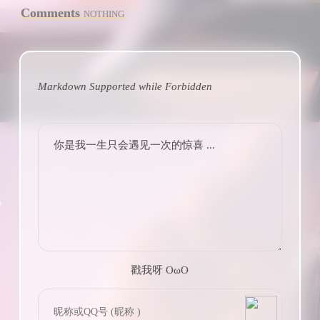
Comments
NOTHING
Markdown Supported while
Forbidden
你是我一生只会遇见一次的惊喜 ...
戳我呀 OωO
bilibili~
(=・ω・=)
Tieba