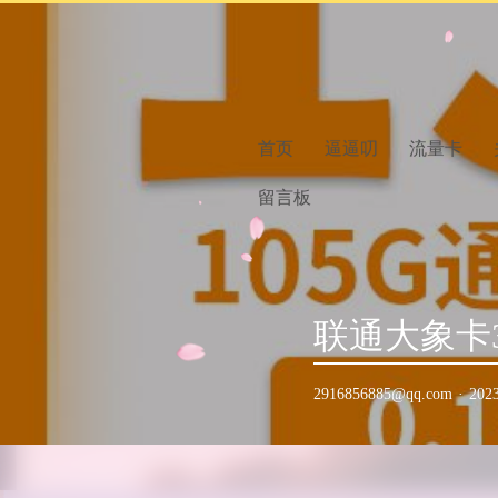
首页
逼逼叨
流量卡
留言板
联通大象卡3
2916856885@qq.com
·
202