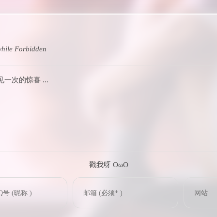
hile
Forbidden
次的惊喜 ...
戳我呀 OωO
(=・ω・=)