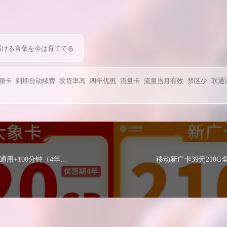
届ける言葉を今は育ててる
领卡
到期自动续费
发货率高
四年优惠
流量卡
流量当月有效
禁区少
联通
联通大象卡39元220G通用+100分钟（4年优惠）
移动新广卡39元210G