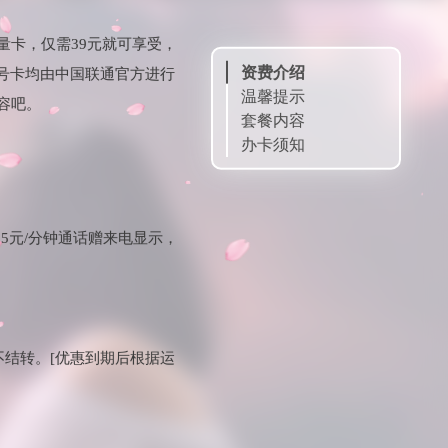
量卡，仅需39元就可享受，
资费介绍
。号卡均由中国联通官方进行
温馨提示
容吧。
套餐内容
办卡须知
申请链接
扫一扫申请
订单查询
0.15元/分钟通话赠来电显示，
24H售后客服
微信公众号
不结转。[优惠到期后根据运