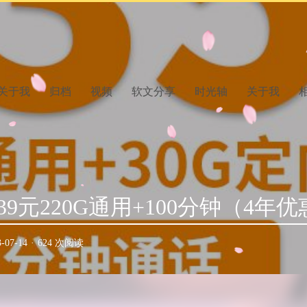
关于我
归档
视频
软文分享
时光轴
关于我
9元220G通用+100分钟（4年优
3-07-14
·
624 次阅读