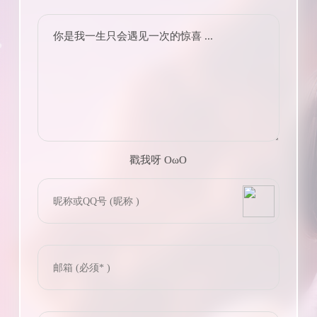
你是我一生只会遇见一次的惊喜 ...
戳我呀 OωO
bilibili~
(=・ω・=)
Tieba