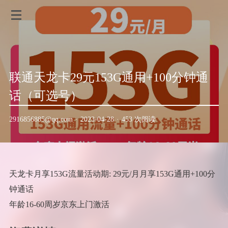
联通天龙卡29元153G通用+100分钟通
话（可选号）
2916856885@qq.com
·
2023-04-28
·
453 次阅读
天龙卡月享153G流量活动期: 29元/月月享153G通用+100分
钟通话
年龄16-60周岁京东上门激活