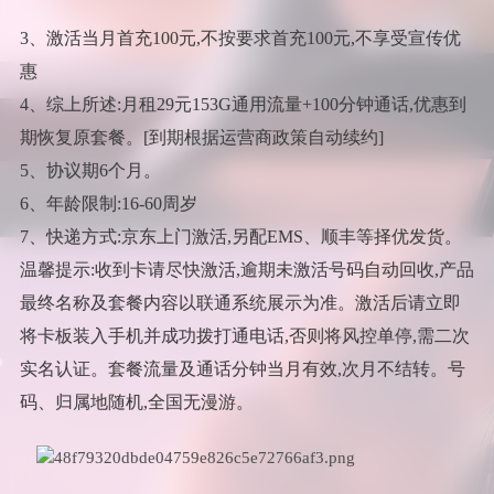
3、激活当月首充100元,不按要求首充100元,不享受宣传优
惠
4、综上所述:月租29元153G通用流量+100分钟通话,优惠到
期恢复原套餐。[到期根据运营商政策自动续约]
5、协议期6个月。
6、年龄限制:16-60周岁
7、快递方式:京东上门激活,另配EMS、顺丰等择优发货。
温馨提示:收到卡请尽快激活,逾期未激活号码自动回收,产品
最终名称及套餐内容以联通系统展示为准。激活后请立即
将卡板装入手机并成功拨打通电话,否则将风控单停,需二次
实名认证。套餐流量及通话分钟当月有效,次月不结转。号
码、归属地随机,全国无漫游。