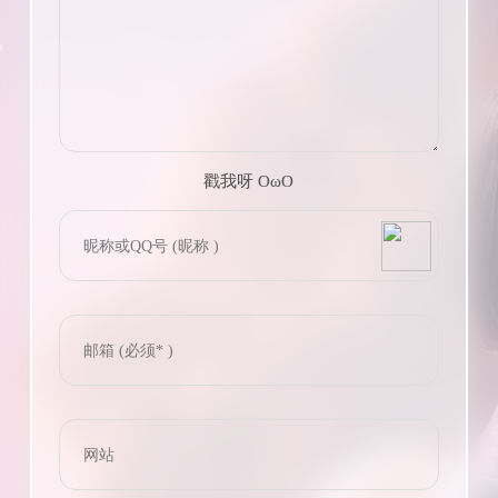
戳我呀 OωO
bilibili~
(=・ω・=)
Tieba