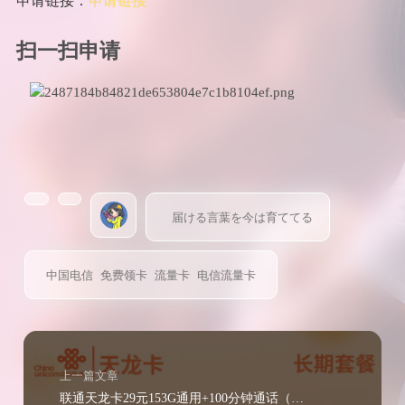
申请链接：
申请链接
扫一扫申请
届ける言葉を今は育ててる
中国电信
免费领卡
流量卡
电信流量卡
上一篇文章
联通天龙卡29元153G通用+100分钟通话（可选号）