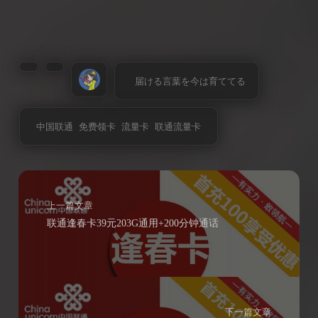
届ける言葉を今は育ててる
中国联通
免费领卡
流量卡
联通流量卡
上一篇文章
联通逢春卡39元203G通用+200分钟通话
下一篇文章