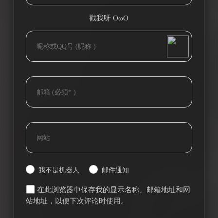
戳我呀 OωO
bilibili~
(=・ω・=)
Tieba
我不是机器人
邮件通知
在此浏览器中保存我的显示名称、邮箱地址和网
站地址，以便下次评论时使用。