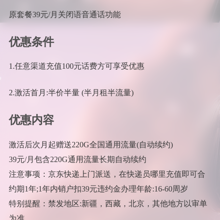
原套餐39元/月关闭语音通话功能
优惠条件
1.任意渠道充值100元话费方可享受优惠
2.激活首月:半价半量 (半月租半流量)
优惠内容
激活后次月起赠送220G全国通用流量(自动续约)
39元/月包含220G通用流量长期自动续约
注意事项：京东快递上门派送，在快递员哪里充值即可合
约期1年;1年内销户扣39元违约金办理年龄:16-60周岁
特别提醒：禁发地区:新疆，西藏，北京，其他地方以审单
为准