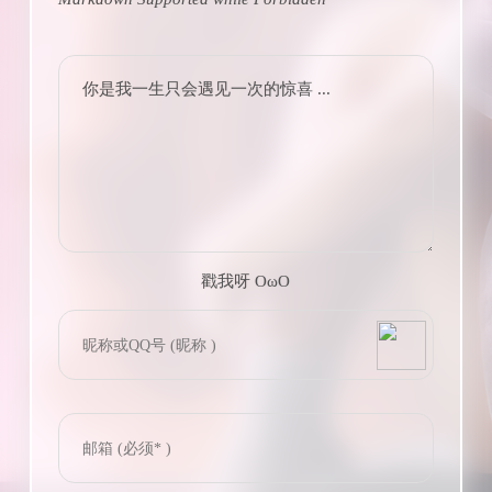
你是我一生只会遇见一次的惊喜 ...
戳我呀 OωO
bilibili~
(=・ω・=)
Tieba