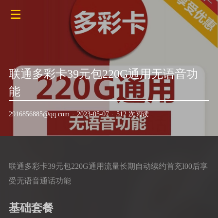
联通多彩卡39元包220G通用无语音功
能
2916856885@qq.com
·
2023-05-07
·
512 次阅读
联通多彩卡39元包220G通用流量长期自动续约首充I00后享
受无语音通话功能
基础套餐