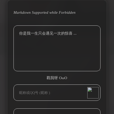
Markdown Supported while
Forbidden
你是我一生只会遇见一次的惊喜 ...
戳我呀 OωO
bilibili~
(=・ω・=)
Tieba