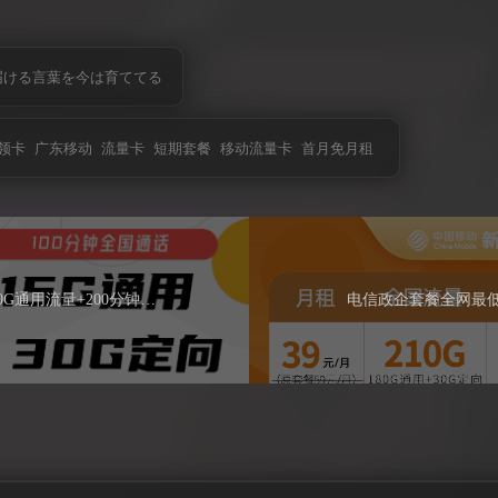
届ける言葉を今は育ててる
领卡
广东移动
流量卡
短期套餐
移动流量卡
首月免月租
联通古萌卡39元包210G通用流量+200分钟通话
电信政企套餐全网最