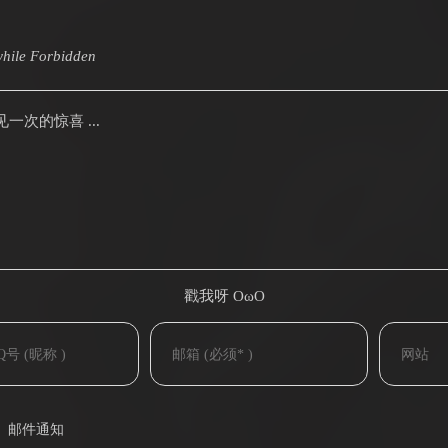
hile
Forbidden
次的惊喜 ...
戳我呀 OωO
(=・ω・=)
邮件通知