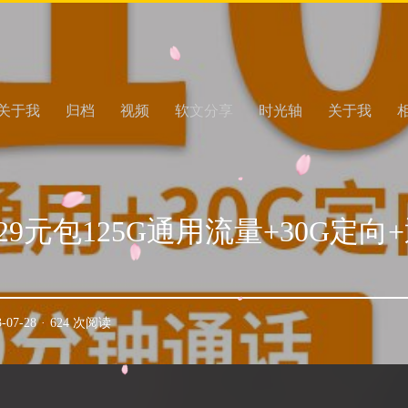
关于我
归档
视频
软文分享
时光轴
关于我
9元包125G通用流量+30G定向+通
3-07-28
·
624 次阅读