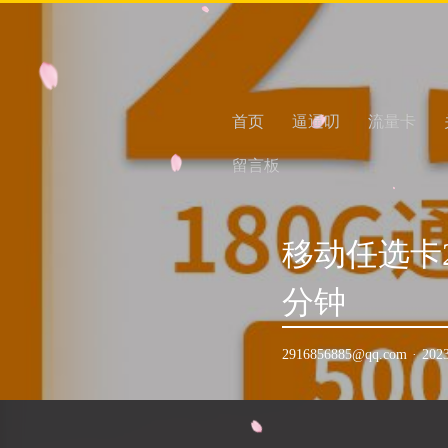
首页
逼逼叨
流量卡
留言板
移动任选卡2
分钟
2916856885@qq.com
·
202