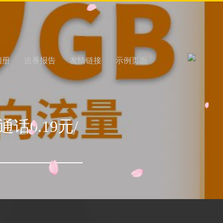
相册
追番报告
友情链接
示例页面
话0.19元/