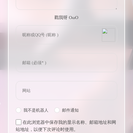
戳我呀 OωO
bilibili~
(=・ω・=)
Tieba
我不是机器人
邮件通知
在此浏览器中保存我的显示名称、邮箱地址和网
站地址，以便下次评论时使用。