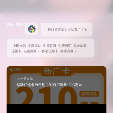
届ける言葉を今は育ててる
中国电信
中国移动
中国联通
免费通话
政企套餐
流量卡
电信流量卡
移动流量卡
联通流量卡
上一篇文章
移动任选卡29元包125G通用流量+30G定向+通话0.19元/分钟