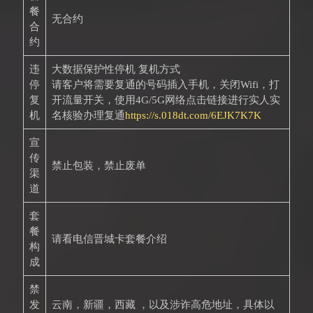
餐
无合约
合
约
违
大数据保护性停机 复机方式
停
请客户将需要复通的号码插入手机，关闭Wifi，打
复
开流量开关，使用4G/5G网络点击链接进行实人实
机
名核验办理复通
https://s.018dt.com/6EJK7K7K
宣
传
禁止包装，禁止废单
渠
道
套
餐
请看电信晋城卡套餐介绍
构
成
禁
发
云南，新疆，西藏 ，以及涉诈高危地址，具体以