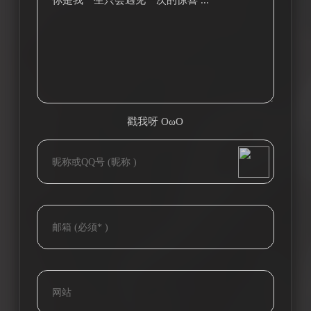
你是我一生只会遇见一次的惊喜 ...
戳我呀 OωO
bilibili~
(=・ω・=)
Tieba