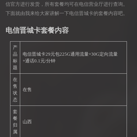
信官方进行发货，所有套餐均可在电信营业厅进行查询。
下面就由我来给大家讲解一下电信晋城卡的套餐内容吧。
电信晋城卡套餐内容
产
品
电信晋城卡29元包225G通用流量+30G定向流量
标
+通话0.1元/分钟
题
在
售
在售
状
态
套
餐
山西
归
属