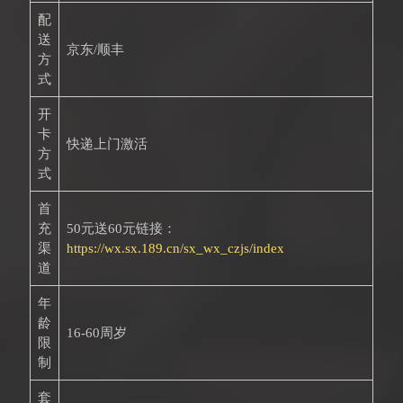
配
送
京东/顺丰
方
式
开
卡
快递上门激活
方
式
首
充
50元送60元链接：
渠
https://wx.sx.189.cn/sx_wx_czjs/index
道
年
龄
16-60周岁
限
制
套